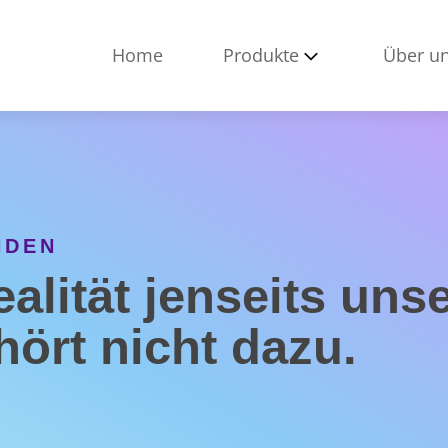
Home
Produkte
Über u
NDEN
ealität jenseits uns
hört nicht dazu.