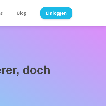
ns
Blog
Einloggen
erer, doch